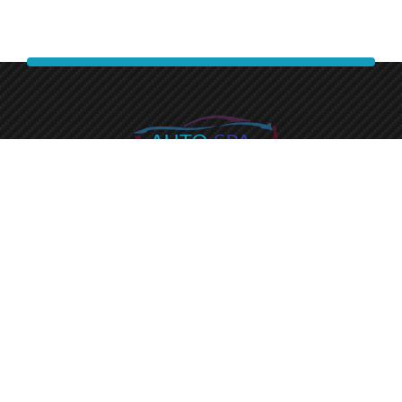
Experience a premium finish with auto spa express.
+1 (215) 345-1166
Round-the-clock