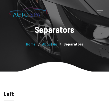
Separators
Home
About us
Separators
Left